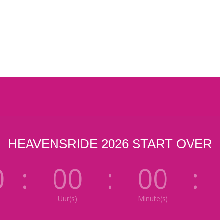
HEAVENSRIDE 2026 START OVER
0
:
00
:
00
:
Uur(s)
Minute(s)