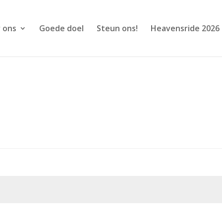
 ons
Goede doel
Steun ons!
Heavensride 2026
st