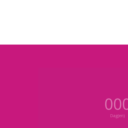
00
Dag(en)