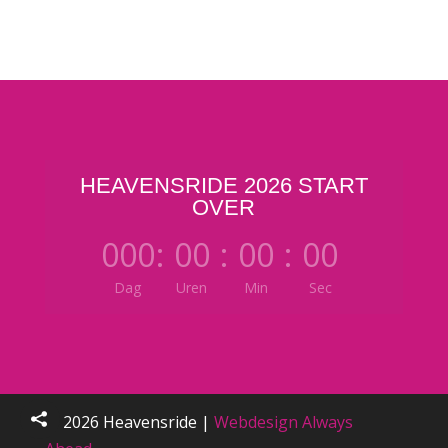
HEAVENSRIDE 2026 START
OVER
000
:
00
:
00
:
00
Dag
Uren
Min
Sec
©
2026
Heavensride |
Webdesign
Always