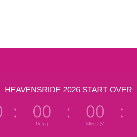
HEAVENSRIDE 2026 START OVER
0
:
00
:
00
:
Uur(s)
Minute(s)