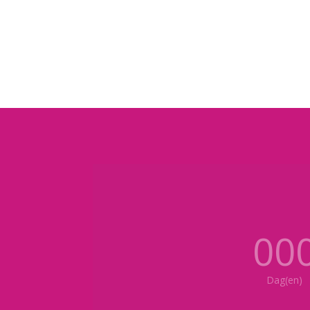
00
Dag(en)