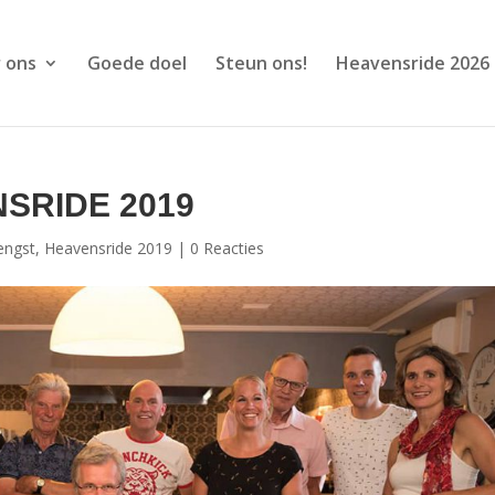
 ons
Goede doel
Steun ons!
Heavensride 2026
SRIDE 2019
engst
,
Heavensride 2019
|
0 Reacties