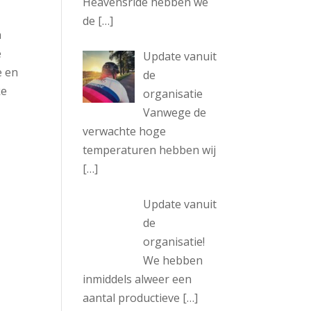
Heavensride hebben we
de
[…]
n
e
Update vanuit
e en
de
ke
organisatie
Vanwege de
verwachte hoge
temperaturen hebben wij
[…]
Update vanuit
de
organisatie!
We hebben
inmiddels alweer een
aantal productieve
[…]